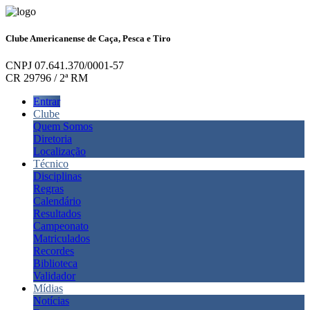
Clube Americanense de Caça, Pesca e Tiro
CNPJ 07.641.370/0001-57
CR 29796 / 2ª RM
Entrar
Clube
Quem Somos
Diretoria
Localização
Técnico
Disciplinas
Regras
Calendário
Resultados
Campeonato
Matriculados
Recordes
Biblioteca
Validador
Mídias
Notícias