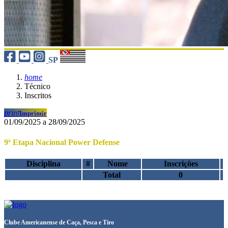
SP
home
Técnico
Inscritos
print
Imprimir
01/09/2025 a 28/09/2025
9ª Etapa Nacional Power Defense
Disciplina
#
Nome
Inscrições
Total
0
Clube Americanense de Caça, Pesca e Tiro