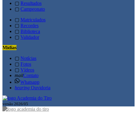
▢
Resultados
▢
Campeonato
▢
Matriculados
▢
Recordes
▢
Biblioteca
▢
Validador
Mídias
▢
Notícias
▢
Fotos
▢
Vídeos
mail
Contato
Whatsapp
hearing
Ouvidoria
versão 2026/05