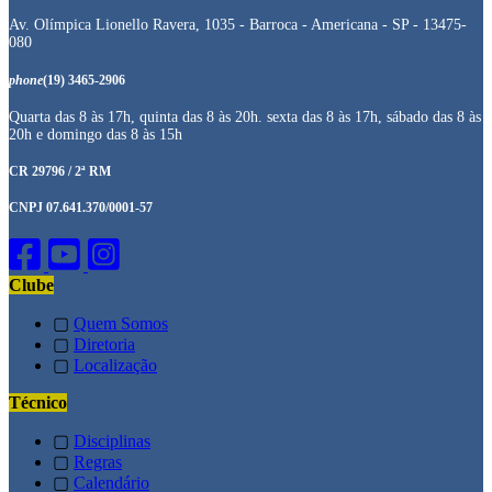
Av. Olímpica Lionello Ravera, 1035 - Barroca - Americana - SP - 13475-
080
phone
(19) 3465-2906
Quarta das 8 às 17h, quinta das 8 às 20h. sexta das 8 às 17h, sábado das 8 às
20h e domingo das 8 às 15h
CR 29796 / 2ª RM
CNPJ 07.641.370/0001-57
Clube
▢
Quem Somos
▢
Diretoria
▢
Localização
Técnico
▢
Disciplinas
▢
Regras
▢
Calendário